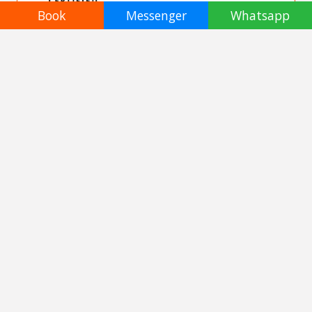
Book
Messenger
Whatsapp
Réservez votre visite
Adulte ::
฿ 5200
฿ 4950
Enfant :: ฿4200
Date ::
Qté ::