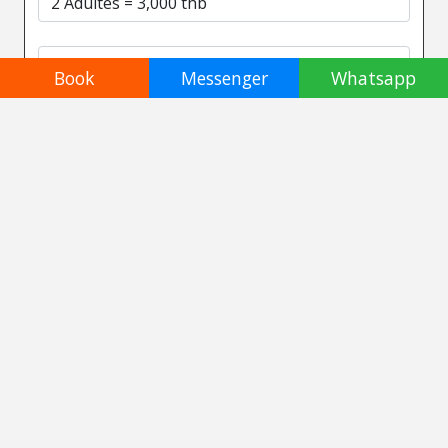
Book
Messenger
Whatsapp
* Enfant entre 3 et 9 ans
Ajouter au panier
Réservation instantanée
Meilleur prix garanti
Agence locale francophone
Paiement sécurisé