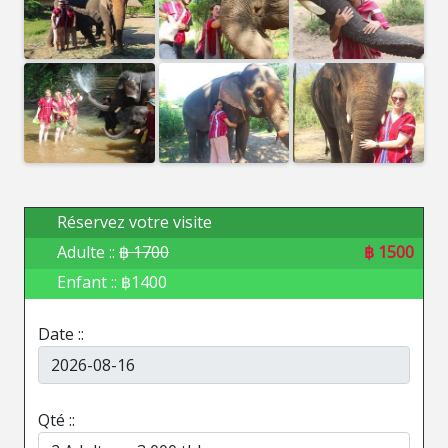
Réservez votre visite
Adulte ::
฿ 1700
฿ 1500
Enfant :: ฿1400
Date ::
Qté ::