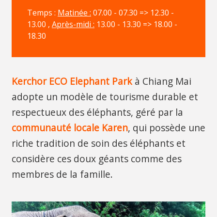
Temps :
Matinée :
07.00 - 07.30 => 12.30 -
13.00 ,
Après-midi :
13.00 - 13.30 => 18.00 -
18.30
Kerchor ECO Elephant Park
à Chiang Mai
adopte un modèle de tourisme durable et
respectueux des éléphants, géré par la
communauté locale Karen
, qui possède une
riche tradition de soin des éléphants et
considère ces doux géants comme des
membres de la famille.